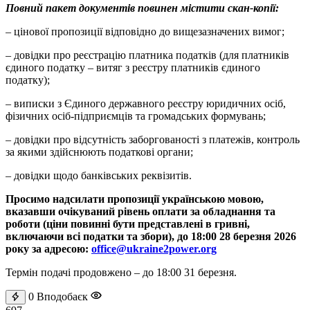
Повний пакет документів повинен містити скан-копії:
– цінової пропозиції відповідно до вищезазначених вимог;
– довідки про реєстрацію платника податків (для платників
єдиного податку – витяг з реєстру платників єдиного
податку);
– виписки з Єдиного державного реєстру юридичних осіб,
фізичних осіб-підприємців та громадських формувань;
– довідки про відсутність заборгованості з платежів, контроль
за якими здійснюють податкові органи;
– довідки щодо банківських реквізитів.
Просимо надсилати пропозиції українською мовою,
вказавши очікуваний рівень оплати за обладнання та
роботи (ціни повинні бути представлені в гривні,
включаючи всі податки та збори), до 18:00 28 березня 2026
року за адресою:
office@ukraine2power.org
Термін подачі продовжено – до 18:00 31 березня.
0
Вподобаєк