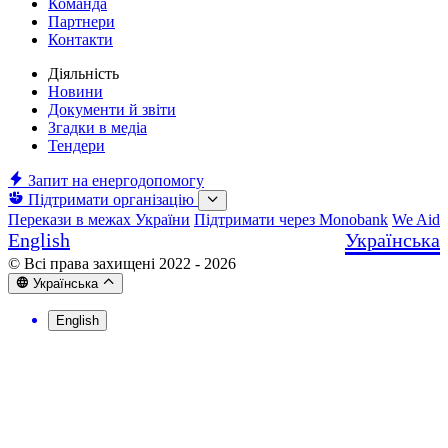
Команда
Партнери
Контакти
Діяльність
Новини
Документи й звіти
Згадки в медіа
Тендери
Запит на енергодопомогу
Підтримати організацію
Перекази в межах України
Підтримати через Monobank
We Aid
English
Українська
© Всі права захищені 2022 - 2026
Українська
English