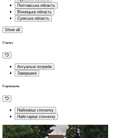
Полтавська область
Вінницька область
Сумська область
Show all
Статус
Актуальні потреби
Завершені
Сортувати
Найновіші спочатку
Найстаріші спочатку