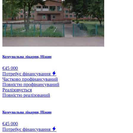
Комунальна лікарня, Ніжин
€45 000
Потребує фінансування
Частково профінансуваний
Повністю профінансуваний
Реалізовується
Повністю реалізований
Комунальна лікарня, Ніжин
€45 000
Потребує фінансування