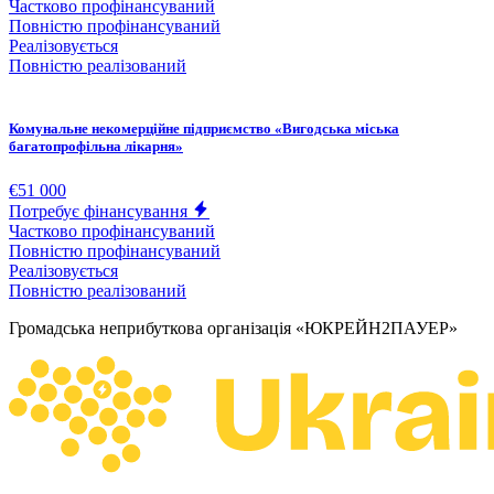
Частково профінансуваний
Повністю профінансуваний
Реалізовується
Повністю реалізований
Комунальне некомерційне підприємство «Вигодська міська
багатопрофільна лікарня»
€51 000
Потребує фінансування
Частково профінансуваний
Повністю профінансуваний
Реалізовується
Повністю реалізований
Громадська неприбуткова організація «ЮКРЕЙН2ПАУЕР»