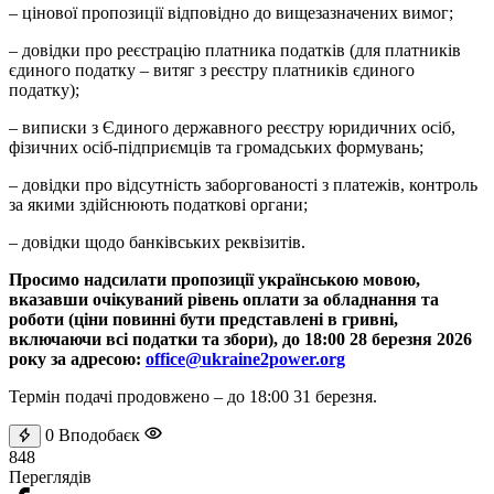
– цінової пропозиції відповідно до вищезазначених вимог;
– довідки про реєстрацію платника податків (для платників
єдиного податку – витяг з реєстру платників єдиного
податку);
– виписки з Єдиного державного реєстру юридичних осіб,
фізичних осіб-підприємців та громадських формувань;
– довідки про відсутність заборгованості з платежів, контроль
за якими здійснюють податкові органи;
– довідки щодо банківських реквізитів.
Просимо надсилати пропозиції українською мовою,
вказавши очікуваний рівень оплати за обладнання та
роботи (ціни повинні бути представлені в гривні,
включаючи всі податки та збори), до 18:00 28 березня 2026
року за адресою:
office@ukraine2power.org
Термін подачі продовжено – до 18:00 31 березня.
0
Вподобаєк
848
Переглядів