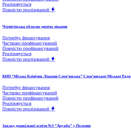
Реалізовується
Повністю реалізований
Чернігівська обласна дитяча лікарня
Потребує фінансування
Частково профінансуваний
Повністю профінансуваний
Реалізовується
Повністю реалізований
КНП “Міська Клінічна Лікарня Слов’янська” Слов’янської Міської Ради
Потребує фінансування
Частково профінансуваний
Повністю профінансуваний
Реалізовується
Повністю реалізований
Заклад дошкільної освіти №3 “Дружба” у Полонне