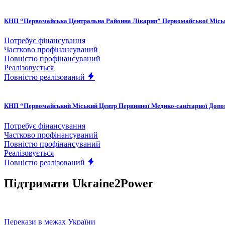
КНП “Первомайська Центральна Районна Лікарня” Первомайської Місь
Потребує фінансування
Частково профінансуваний
Повністю профінансуваний
Реалізовується
Повністю реалізований
КНП “Первомайський Міський Центр Первинної Медико-санітарної Доп
Потребує фінансування
Частково профінансуваний
Повністю профінансуваний
Реалізовується
Повністю реалізований
Підтримати Ukraine2Power
Перекази в межах України