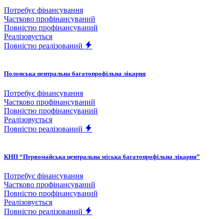
Потребує фінансування
Частково профінансуваний
Повністю профінансуваний
Реалізовується
Повністю реалізований
Полонська центральна багатопрофільна лікарня
Потребує фінансування
Частково профінансуваний
Повністю профінансуваний
Реалізовується
Повністю реалізований
КНП “Первомайська центральна міська багатопрофільна лікарня”
Потребує фінансування
Частково профінансуваний
Повністю профінансуваний
Реалізовується
Повністю реалізований