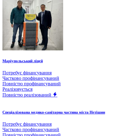
Маріупольський ліцей
Потребує фінансування
Частково профінансуваний
Повністю профінансуваний
Реалізовується
Повністю реалізований
Спеціалізована медико-санітарна частина міста Нетішин
Потребує фінансування
Частково профінансуваний
Повністю профінансуваний