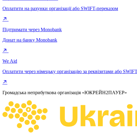
Оплатити на рахунки організації або SWIFT-переказом
Підтримати через Monobank
Донат на банку Monobank
We Aid
Оплатити через німецьку організацію за реквізитами або SWIF
Громадська неприбуткова організація «ЮКРЕЙН2ПАУЕР»