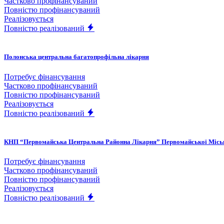
Частково профінансуваний
Повністю профінансуваний
Реалізовується
Повністю реалізований
Полонська центральна багатопрофільна лікарня
Потребує фінансування
Частково профінансуваний
Повністю профінансуваний
Реалізовується
Повністю реалізований
КНП “Первомайська Центральна Районна Лікарня” Первомайської Місь
Потребує фінансування
Частково профінансуваний
Повністю профінансуваний
Реалізовується
Повністю реалізований