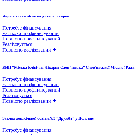
Чернігівська обласна дитяча лікарня
Потребує фінансування
Частково профінансуваний
Повністю профінансуваний
Реалізовується
Повністю реалізований
КНП “Міська Клінічна Лікарня Слов’янська” Слов’янської Міської Ради
Потребує фінансування
Частково профінансуваний
Повністю профінансуваний
Реалізовується
Повністю реалізований
Заклад дошкільної освіти №3 “Дружба” у Полонне
Потребує фінансування