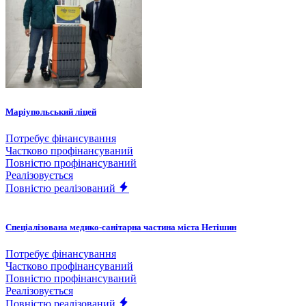
Маріупольський ліцей
Потребує фінансування
Частково профінансуваний
Повністю профінансуваний
Реалізовується
Повністю реалізований
Спеціалізована медико-санітарна частина міста Нетішин
Потребує фінансування
Частково профінансуваний
Повністю профінансуваний
Реалізовується
Повністю реалізований