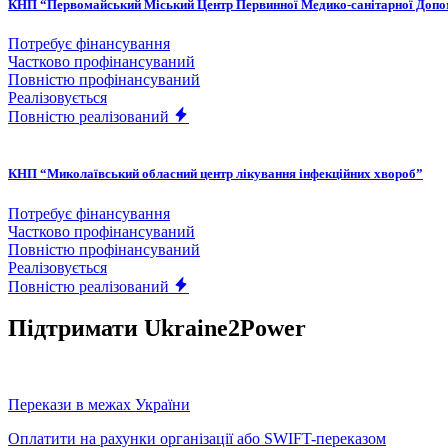
КНП “Первомайський Міський Центр Первинної Медико-санітарної Доп
Потребує фінансування
Частково профінансуваний
Повністю профінансуваний
Реалізовується
Повністю реалізований
КНП “Миколаївський обласний центр лікування інфекційних хвороб”
Потребує фінансування
Частково профінансуваний
Повністю профінансуваний
Реалізовується
Повністю реалізований
Підтримати Ukraine2Power
Перекази в межах України
Оплатити на рахунки організації або SWIFT-переказом