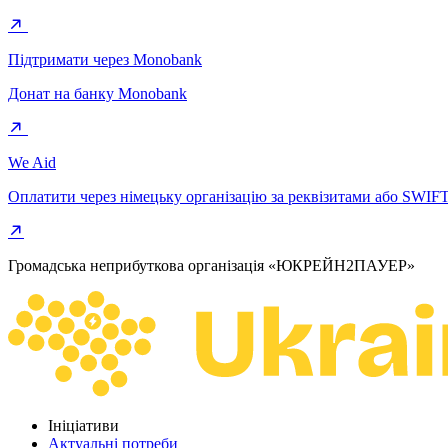
Підтримати через Monobank
Донат на банку Monobank
We Aid
Оплатити через німецьку організацію за реквізитами або SWIF
Громадська неприбуткова організація «ЮКРЕЙН2ПАУЕР»
Ініціативи
Актуальні потреби