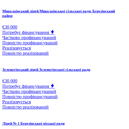
Миколаївський ліцей Миколаївської сільської ради, Березівський
район
€30 000
Потребує фінансування
Частково профінансуваний
Повністю профінансуваний
Реалізовується
Повністю реалізований
Зеленогірський ліцей Зеленогірської сільської ради
€30 000
Потребує фінансування
Частково профінансуваний
Повністю профінансуваний
Реалізовується
Повністю реалізований
Ліцей № 1 Березівської міської ради