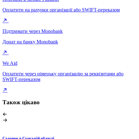
Оплатити на рахунки організації або SWIFT-переказом
Підтримати через Monobank
Донат на банку Monobank
We Aid
Оплатити через німецьку організацію за реквізитами або
SWIFT-переказом
Також цікаво
Садочок в Сумській області