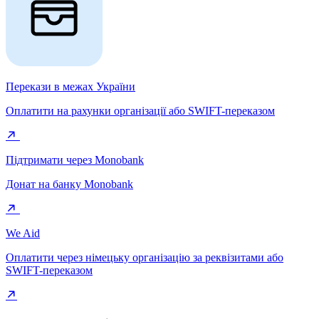
Перекази в межах України
Оплатити на рахунки організації або SWIFT-переказом
Підтримати через Monobank
Донат на банку Monobank
We Aid
Оплатити через німецьку організацію за реквізитами або
SWIFT-переказом