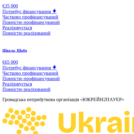
€35 000
Потребує фінансування
Частково профінансуваний
Повністю профінансуваний
Реалізовується
Повністю реалізований
Школа, Шабо
€65 000
Потребує фінансування
Частково профінансуваний
Повністю профінансуваний
Реалізовується
Повністю реалізований
Громадська неприбуткова організація «ЮКРЕЙН2ПАУЕР»