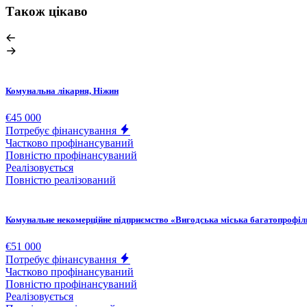
Також цікаво
Комунальна лікарня, Ніжин
€45 000
Потребує фінансування
Частково профінансуваний
Повністю профінансуваний
Реалізовується
Повністю реалізований
Комунальне некомерційне підприємство «Вигодська міська багатопрофіл
€51 000
Потребує фінансування
Частково профінансуваний
Повністю профінансуваний
Реалізовується