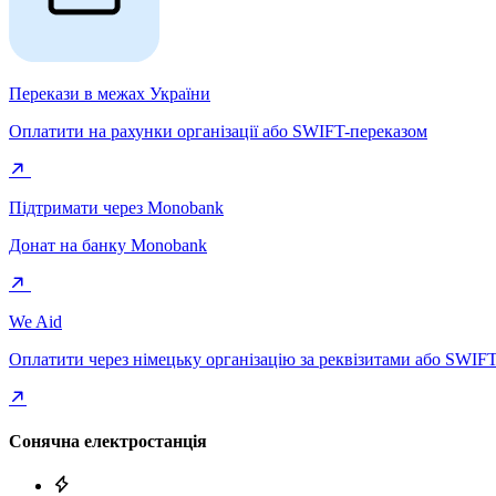
Перекази в межах України
Оплатити на рахунки організації або SWIFT-переказом
Підтримати через Monobank
Донат на банку Monobank
We Aid
Оплатити через німецьку організацію за реквізитами або SWIF
Сонячна електростанція