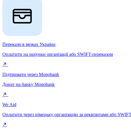
Перекази в межах України
Оплатити на рахунки організації або SWIFT-переказом
Підтримати через Monobank
Донат на банку Monobank
We Aid
Оплатити через німецьку організацію за реквізитами або SWIF