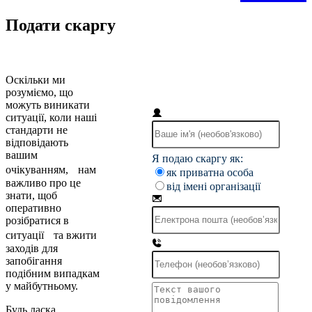
Подати скаргу
Оскільки ми
розуміємо, що
можуть виникати
ситуації, коли наші
стандарти не
відповідають
вашим
Я подаю скаргу як:
очікуванням, нам
як приватна особа
важливо про це
від імені організації
знати, щоб
оперативно
розібратися в
ситуації та вжити
заходів для
запобігання
подібним випадкам
у майбутньому.
Будь ласка,