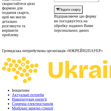
скористайтеся цією
формою для
Подати скаргу
подання скарги,
Відправляючи цю форму
щоб ми могли
ви
погоджуєтесь на
детально
обробку
наданих Вами
розглянути та
вирішити
персональних даних
проблему.
Громадська неприбуткова організація «ЮКРЕЙН2ПАУЕР»
Ініціативи
Актуальні потреби
Накопичувач енергії
Сонячна електростанція
Мобільні зарядні станції