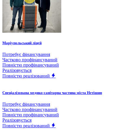
Маріупольський ліцей
Потребує фінансування
Частково профінансуваний
Повністю профінансуваний
Реалізовується
Повністю реалізований
Спеціалізована медико-санітарна частина міста Нетішин
Потребує фінансування
Частково профінансуваний
Повністю профінансуваний
Реалізовується
Повністю реалізований