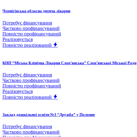
Чернігівська обласна дитяча лікарня
Потребує фінансування
Частково профінансуваний
Повністю профінансуваний
Реалізовується
Повністю реалізований
КНП “Міська Клінічна Лікарня Слов’янська” Слов’янської Міської Ради
Потребує фінансування
Частково профінансуваний
Повністю профінансуваний
Реалізовується
Повністю реалізований
Заклад дошкільної освіти №3 “Дружба” у Полонне
Потребує фінансування
Частково профінансуваний