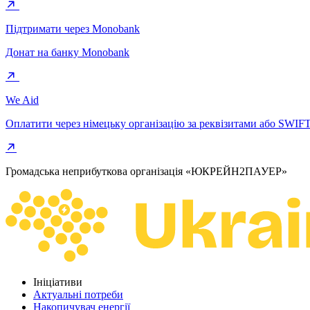
Підтримати через Monobank
Донат на банку Monobank
We Aid
Оплатити через німецьку організацію за реквізитами або SWIF
Громадська неприбуткова організація «ЮКРЕЙН2ПАУЕР»
Ініціативи
Актуальні потреби
Накопичувач енергії