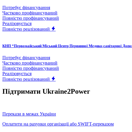
Потребує фінансування
Частково профінансуваний
Повністю профінансуваний
Реалізовується
Повністю реалізований
КНП “Первомайський Міський Центр Первинної Медико-санітарної Доп
Потребує фінансування
Частково профінансуваний
Повністю профінансуваний
Реалізовується
Повністю реалізований
Підтримати Ukraine2Power
Перекази в межах України
Оплатити на рахунки організації або SWIFT-переказом