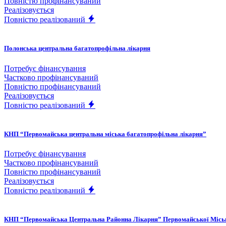
Повністю профінансуваний
Реалізовується
Повністю реалізований
Полонська центральна багатопрофільна лікарня
Потребує фінансування
Частково профінансуваний
Повністю профінансуваний
Реалізовується
Повністю реалізований
КНП “Первомайська центральна міська багатопрофільна лікарня”
Потребує фінансування
Частково профінансуваний
Повністю профінансуваний
Реалізовується
Повністю реалізований
КНП “Первомайська Центральна Районна Лікарня” Первомайської Місь