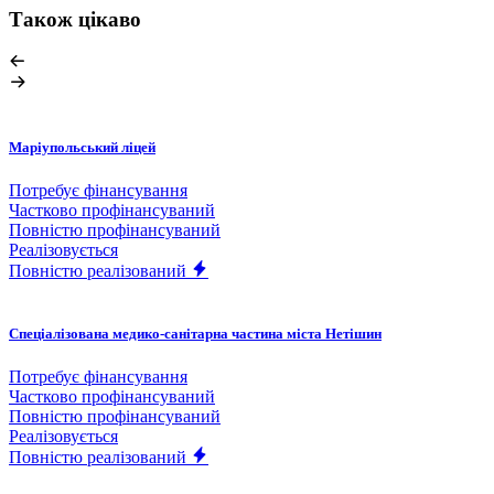
Також цікаво
Маріупольський ліцей
Потребує фінансування
Частково профінансуваний
Повністю профінансуваний
Реалізовується
Повністю реалізований
Спеціалізована медико-санітарна частина міста Нетішин
Потребує фінансування
Частково профінансуваний
Повністю профінансуваний
Реалізовується
Повністю реалізований