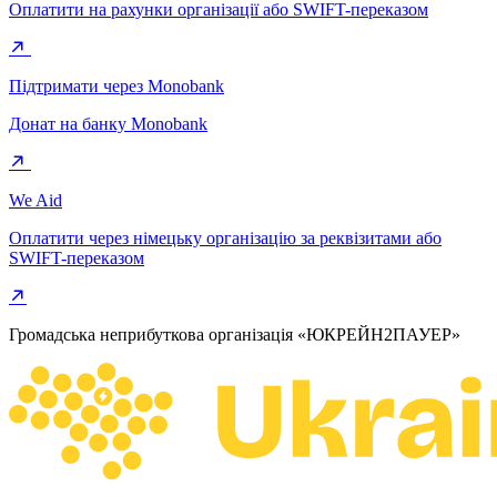
Оплатити на рахунки організації або SWIFT-переказом
Підтримати через Monobank
Донат на банку Monobank
We Aid
Оплатити через німецьку організацію за реквізитами або
SWIFT-переказом
Громадська неприбуткова організація «ЮКРЕЙН2ПАУЕР»