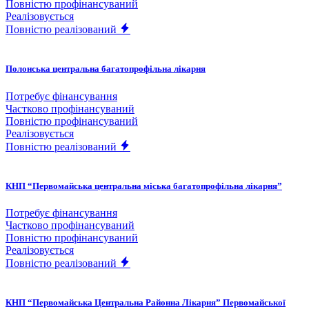
Повністю профінансуваний
Реалізовується
Повністю реалізований
Полонська центральна багатопрофільна лікарня
Потребує фінансування
Частково профінансуваний
Повністю профінансуваний
Реалізовується
Повністю реалізований
КНП “Первомайська центральна міська багатопрофільна лікарня”
Потребує фінансування
Частково профінансуваний
Повністю профінансуваний
Реалізовується
Повністю реалізований
КНП “Первомайська Центральна Районна Лікарня” Первомайської