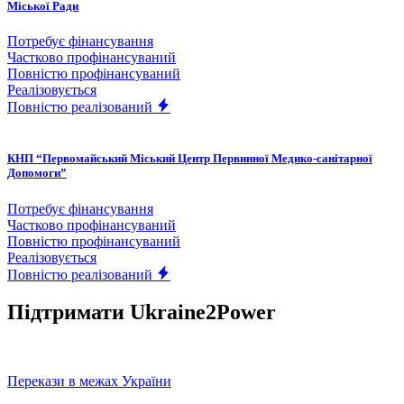
Міської Ради
Потребує фінансування
Частково профінансуваний
Повністю профінансуваний
Реалізовується
Повністю реалізований
КНП “Первомайський Міський Центр Первинної Медико-санітарної
Допомоги”
Потребує фінансування
Частково профінансуваний
Повністю профінансуваний
Реалізовується
Повністю реалізований
Підтримати Ukraine2Power
Перекази в межах України