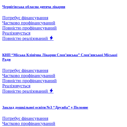
Чернігівська обласна дитяча лікарня
Потребує фінансування
Частково профінансуваний
Повністю профінансуваний
Реалізовується
Повністю реалізований
КНП “Міська Клінічна Лікарня Слов’янська” Слов’янської Міської
Ради
Потребує фінансування
Частково профінансуваний
Повністю профінансуваний
Реалізовується
Повністю реалізований
Заклад дошкільної освіти №3 “Дружба” у Полонне
Потребує фінансування
Частково профінансуваний