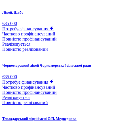
Ліцей, Шабо
€35 000
Потребує фінансування
Частково профінансуваний
Повністю профінансуваний
Реалізовується
Повністю реалізований
Чорноморський ліцей Чорноморської сільської ради
€35 000
Потребує фінансування
Частково профінансуваний
Повністю профінансуваний
Реалізовується
Повністю реалізований
Теплодарський ліцей імені О.П. Медведкова