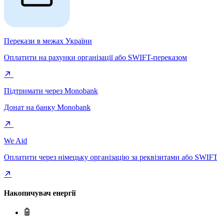
Перекази в межах України
Оплатити на рахунки організації або SWIFT-переказом
Підтримати через Monobank
Донат на банку Monobank
We Aid
Оплатити через німецьку організацію за реквізитами або SWIF
Накопичувач енергії