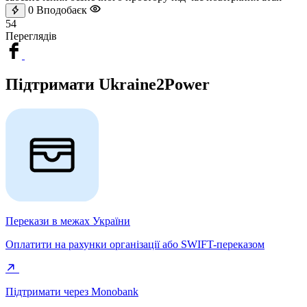
0
Вподобаєк
54
Переглядів
Підтримати Ukraine2Power
Перекази в межах України
Оплатити на рахунки організації або SWIFT-переказом
Підтримати через Monobank