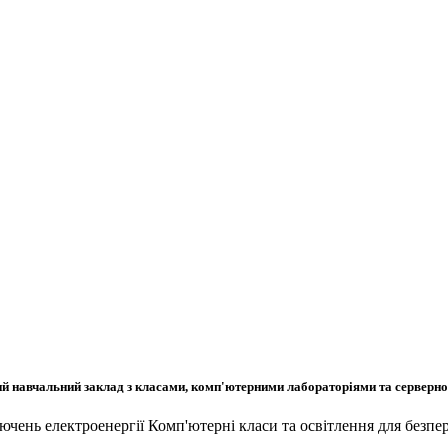
икий навчальний заклад з класами, комп'ютерними лабораторіями та сервер
лючень електроенергії Комп'ютерні класи та освітлення для безп