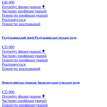
€40 000
Потребує фінансування
Частково профінансуваний
Повністю профінансуваний
Реалізовується
Повністю реалізований
Роздільнянський ліцей Роздільнянської міської ради
€35 000
Потребує фінансування
Частково профінансуваний
Повністю профінансуваний
Реалізовується
Повністю реалізований
Новодолинська гімназія Авангардської сільської ради
€35 000
Потребує фінансування
Частково профінансуваний
Повністю профінансуваний