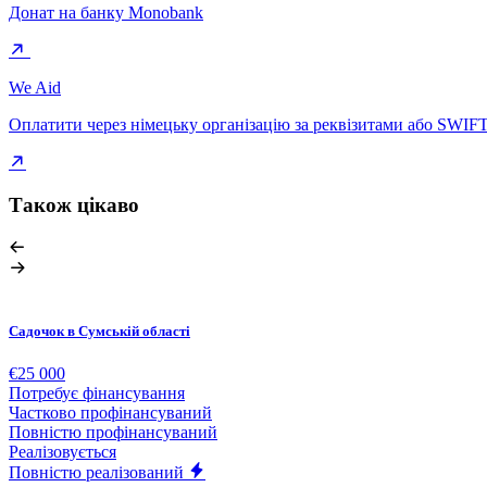
Донат на банку Monobank
We Aid
Оплатити через німецьку організацію за реквізитами або SWIF
Також цікаво
Садочок в Сумській області
€25 000
Потребує фінансування
Частково профінансуваний
Повністю профінансуваний
Реалізовується
Повністю реалізований