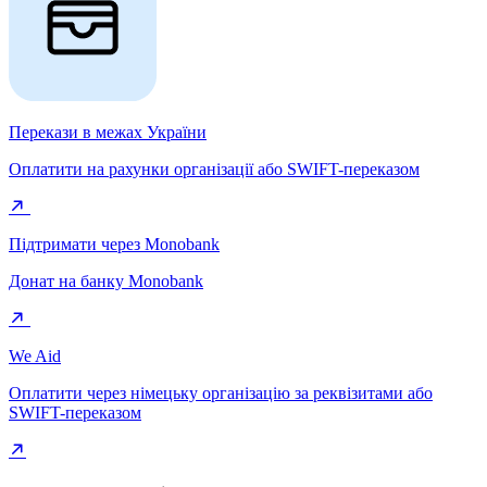
Перекази в межах України
Оплатити на рахунки організації або SWIFT-переказом
Підтримати через Monobank
Донат на банку Monobank
We Aid
Оплатити через німецьку організацію за реквізитами або
SWIFT-переказом