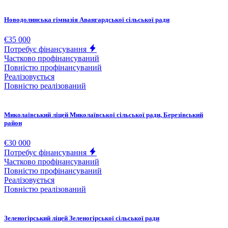
Новодолинська гімназія Авангардської сільської ради
€35 000
Потребує фінансування
Частково профінансуваний
Повністю профінансуваний
Реалізовується
Повністю реалізований
Миколаївський ліцей Миколаївської сільської ради, Березівський
район
€30 000
Потребує фінансування
Частково профінансуваний
Повністю профінансуваний
Реалізовується
Повністю реалізований
Зеленогірський ліцей Зеленогірської сільської ради