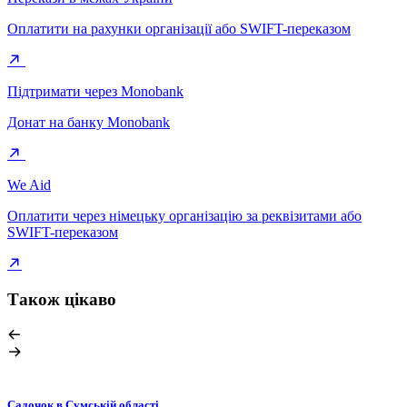
Оплатити на рахунки організації або SWIFT-переказом
Підтримати через Monobank
Донат на банку Monobank
We Aid
Оплатити через німецьку організацію за реквізитами або
SWIFT-переказом
Також цікаво
Садочок в Сумській області