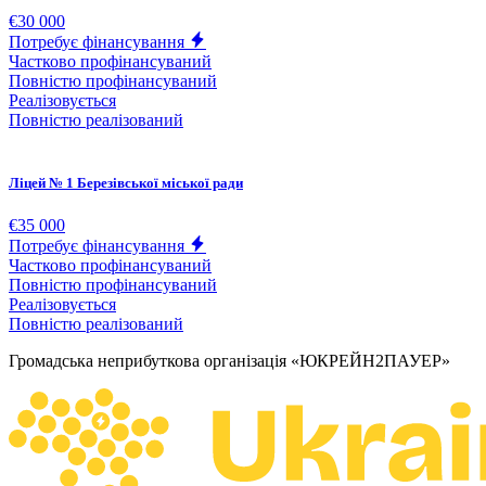
€30 000
Потребує фінансування
Частково профінансуваний
Повністю профінансуваний
Реалізовується
Повністю реалізований
Ліцей № 1 Березівської міської ради
€35 000
Потребує фінансування
Частково профінансуваний
Повністю профінансуваний
Реалізовується
Повністю реалізований
Громадська неприбуткова організація «ЮКРЕЙН2ПАУЕР»