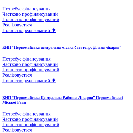
Потребує фінансування
Частково профінансуваний
Повністю профінансуваний
Реалізовується
Повністю реалізований
КНП “Первомайська центральна міська багатопрофільна лікарня”
Потребує фінансування
Частково профінансуваний
Повністю профінансуваний
Реалізовується
Повністю реалізований
КНП “Первомайська Центральна Районна Лікарня” Первомайської
Міської Ради
Потребує фінансування
Частково профінансуваний
Повністю профінансуваний
Реалізовується