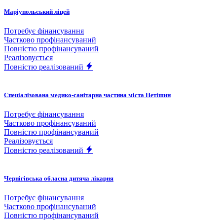
Маріупольський ліцей
Потребує фінансування
Частково профінансуваний
Повністю профінансуваний
Реалізовується
Повністю реалізований
Спеціалізована медико-санітарна частина міста Нетішин
Потребує фінансування
Частково профінансуваний
Повністю профінансуваний
Реалізовується
Повністю реалізований
Чернігівська обласна дитяча лікарня
Потребує фінансування
Частково профінансуваний
Повністю профінансуваний