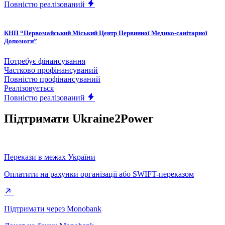
Повністю реалізований
КНП “Первомайський Міський Центр Первинної Медико-санітарної
Допомоги”
Потребує фінансування
Частково профінансуваний
Повністю профінансуваний
Реалізовується
Повністю реалізований
Підтримати Ukraine2Power
Перекази в межах України
Оплатити на рахунки організації або SWIFT-переказом
Підтримати через Monobank