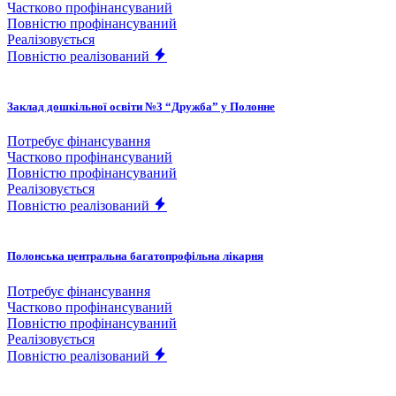
Частково профінансуваний
Повністю профінансуваний
Реалізовується
Повністю реалізований
Заклад дошкільної освіти №3 “Дружба” у Полонне
Потребує фінансування
Частково профінансуваний
Повністю профінансуваний
Реалізовується
Повністю реалізований
Полонська центральна багатопрофільна лікарня
Потребує фінансування
Частково профінансуваний
Повністю профінансуваний
Реалізовується
Повністю реалізований