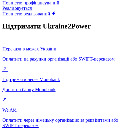
Повністю профінансуваний
Реалізовується
Повністю реалізований
Підтримати Ukraine2Power
Перекази в межах України
Оплатити на рахунки організації або SWIFT-переказом
Підтримати через Monobank
Донат на банку Monobank
We Aid
Оплатити через німецьку організацію за реквізитами або
SWIFT-переказом