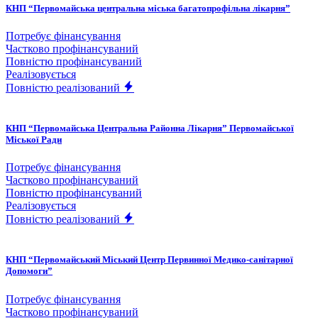
КНП “Первомайська центральна міська багатопрофільна лікарня”
Потребує фінансування
Частково профінансуваний
Повністю профінансуваний
Реалізовується
Повністю реалізований
КНП “Первомайська Центральна Районна Лікарня” Первомайської
Міської Ради
Потребує фінансування
Частково профінансуваний
Повністю профінансуваний
Реалізовується
Повністю реалізований
КНП “Первомайський Міський Центр Первинної Медико-санітарної
Допомоги”
Потребує фінансування
Частково профінансуваний