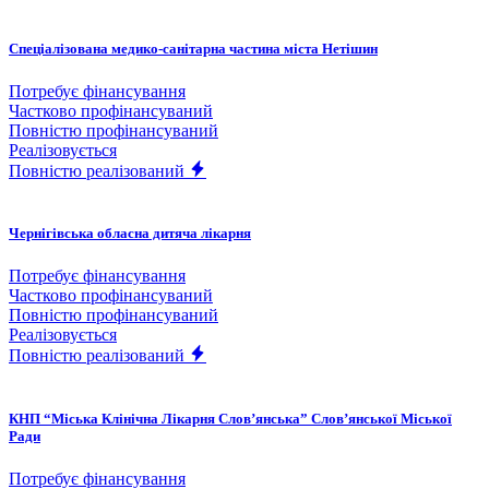
Спеціалізована медико-санітарна частина міста Нетішин
Потребує фінансування
Частково профінансуваний
Повністю профінансуваний
Реалізовується
Повністю реалізований
Чернігівська обласна дитяча лікарня
Потребує фінансування
Частково профінансуваний
Повністю профінансуваний
Реалізовується
Повністю реалізований
КНП “Міська Клінічна Лікарня Слов’янська” Слов’янської Міської
Ради
Потребує фінансування