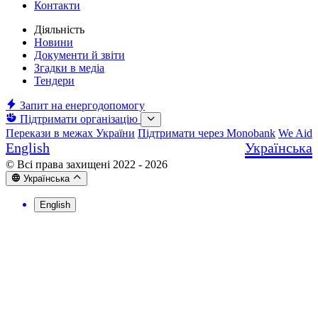
Контакти
Діяльність
Новини
Документи й звіти
Згадки в медіа
Тендери
Запит на енергодопомогу
Підтримати організацію
Перекази в межах України
Підтримати через Monobank
We Aid
English
Українська
© Всі права захищені 2022 - 2026
Українська
English