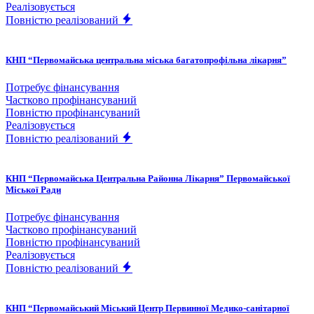
Реалізовується
Повністю реалізований
КНП “Первомайська центральна міська багатопрофільна лікарня”
Потребує фінансування
Частково профінансуваний
Повністю профінансуваний
Реалізовується
Повністю реалізований
КНП “Первомайська Центральна Районна Лікарня” Первомайської
Міської Ради
Потребує фінансування
Частково профінансуваний
Повністю профінансуваний
Реалізовується
Повністю реалізований
КНП “Первомайський Міський Центр Первинної Медико-санітарної