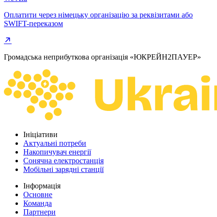
Оплатити через німецьку організацію за реквізитами або
SWIFT-переказом
Громадська неприбуткова організація «ЮКРЕЙН2ПАУЕР»
Ініціативи
Актуальні потреби
Накопичувач енергії
Сонячна електростанція
Мобільні зарядні станції
Інформація
Основне
Команда
Партнери