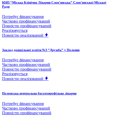
КНП “Міська Клінічна Лікарня Слов’янська” Слов’янської Міської
Ради
Потребує фінансування
Частково профінансуваний
Повністю профінансуваний
Реалізовується
Повністю реалізований
Заклад дошкільної освіти №3 “Дружба” у Полонне
Потребує фінансування
Частково профінансуваний
Повністю профінансуваний
Реалізовується
Повністю реалізований
Полонська центральна багатопрофільна лікарня
Потребує фінансування
Частково профінансуваний
Повністю профінансуваний