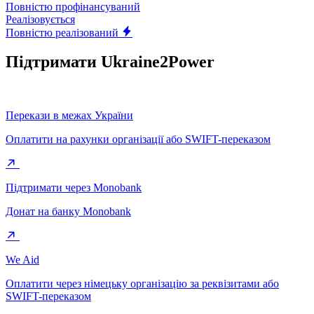
Повністю профінансуваний
Реалізовується
Повністю реалізований
Підтримати Ukraine2Power
Перекази в межах України
Оплатити на рахунки організації або SWIFT-переказом
Підтримати через Monobank
Донат на банку Monobank
We Aid
Оплатити через німецьку організацію за реквізитами або
SWIFT-переказом