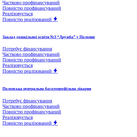
Частково профінансуваний
Повністю профінансуваний
Реалізовується
Повністю реалізований
Заклад дошкільної освіти №3 “Дружба” у Полонне
Потребує фінансування
Частково профінансуваний
Повністю профінансуваний
Реалізовується
Повністю реалізований
Полонська центральна багатопрофільна лікарня
Потребує фінансування
Частково профінансуваний
Повністю профінансуваний
Реалізовується
Повністю реалізований