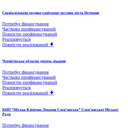
Спеціалізована медико-санітарна частина міста Нетішин
Потребує фінансування
Частково профінансуваний
Повністю профінансуваний
Реалізовується
Повністю реалізований
Чернігівська обласна дитяча лікарня
Потребує фінансування
Частково профінансуваний
Повністю профінансуваний
Реалізовується
Повністю реалізований
КНП “Міська Клінічна Лікарня Слов’янська” Слов’янської Міської
Ради
Потребує фінансування