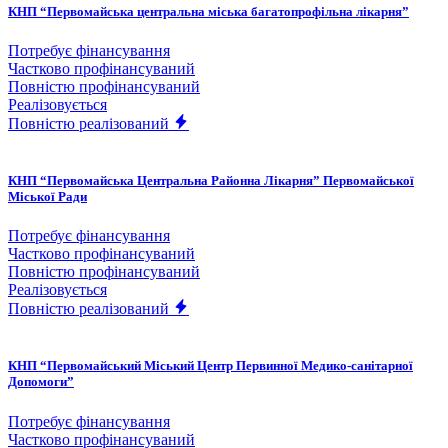
КНП “Первомайська центральна міська багатопрофільна лікарня”
Потребує фінансування
Частково профінансуваний
Повністю профінансуваний
Реалізовується
Повністю реалізований
КНП “Первомайська Центральна Районна Лікарня” Первомайської
Міської Ради
Потребує фінансування
Частково профінансуваний
Повністю профінансуваний
Реалізовується
Повністю реалізований
КНП “Первомайський Міський Центр Первинної Медико-санітарної
Допомоги”
Потребує фінансування
Частково профінансуваний