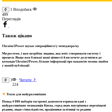
1
Вподобаєк
489
Переглядів
Також цікаво
Ukraine2Power шукає операційного/у менеджера/ку
Ми ростемо, і нам потрібна людина, яка вміє створювати систему і
процеси. Якщо вам близькі наші цінності й ви хочете долучитися до
команди Ukraine2Power, більше інформації про вакансію можна знайти
у нашій публікації
3
Читати
224
Тепло для найуразливіших
Понад 4 000 наборів екстреної допомоги отримали одні з
найуразливіших мешканців Києва, серед яких внутрішньо переміщені
родини, люди з інвалідністю, працівники залізниці та родини