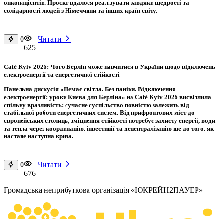
онкопацієнтів. Проєкт вдалося реалізувати завдяки щедрості та
солідарності людей з Німеччини та інших країн світу.
0
Читати
625
Café Kyiv 2026: Чого Берлін може навчитися в України щодо відключень
електроенергії та енергетичної стійкості
Панельна дискусія «Немає світла. Без паніки. Відключення
електроенергії: уроки Києва для Берліна» на Café Kyiv 2026 висвітлила
спільну вразливість: сучасне суспільство повністю залежить від
стабільної роботи енергетичних систем. Від прифронтових міст до
європейських столиць, зміцнення стійкості потребує захисту енергії, води
та тепла через координацію, інвестиції та децентралізацію ще до того, як
настане наступна криза.
0
Читати
676
Громадська неприбуткова організація «ЮКРЕЙН2ПАУЕР»