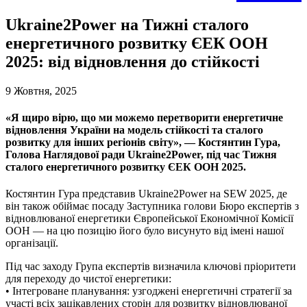
Ukraine2Power на Тижні сталого
енергетичного розвитку ЄЕК ООН
2025: від відновлення до стійкості
9 Жовтня, 2025
«Я щиро вірю, що ми можемо перетворити енергетичне
відновлення України на модель стійкості та сталого
розвитку для інших регіонів світу», — Костянтин Гура,
Голова Наглядової ради Ukraine2Power, під час Тижня
сталого енергетичного розвитку ЄЕК ООН 2025.
Костянтин Гура представив Ukraine2Power на SEW 2025, де
він також обіймає посаду Заступника голови Бюро експертів з
відновлюваної енергетики Європейської Економічної Комісії
ООН — на цю позицію його було висунуто від імені нашої
організації.
Під час заходу Група експертів визначила ключові пріоритети
для переходу до чистої енергетики:
• Інтегроване планування: узгоджені енергетичні стратегії за
участі всіх зацікавлених сторін для розвитку відновлюваної